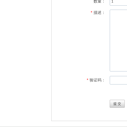
数量：
*
描述：
*
验证码：