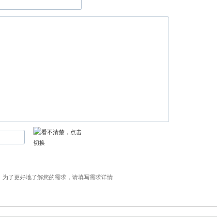
1
2
3
为了更好地了解您的需求，请填写需求详情