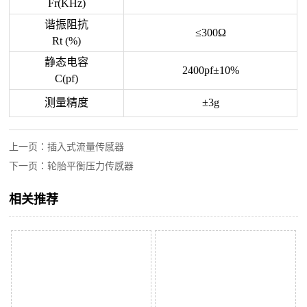
Fr(KHz)
谐振阻抗
≤300Ω
Rt (%)
静态电容
2400pf±10%
C(pf)
测量精度
±3g
上一页：
插入式流量传感器
下一页：
轮胎平衡压力传感器
相关推荐