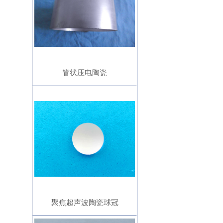
管状压电陶瓷
聚焦超声波陶瓷球冠