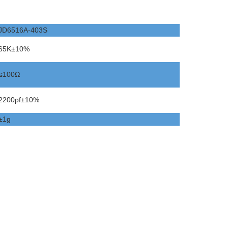
JD6516A-403S
65K±10%
≤100Ω
2200pf±10%
±1g