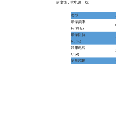
耐腐蚀，抗电磁干扰
类型：
谐振频率
Fr(KHz)
谐振阻抗
Rt (%)
静态电容
C(pf)
测量精度