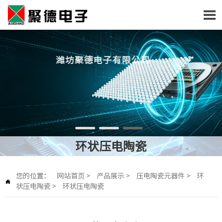

潍坊聚德电子有限公司
环状压电陶瓷
您的位置：
网站首页
>
产品展示
>
压电陶瓷元器件
>
环

状压电陶瓷
>
环状压电陶瓷