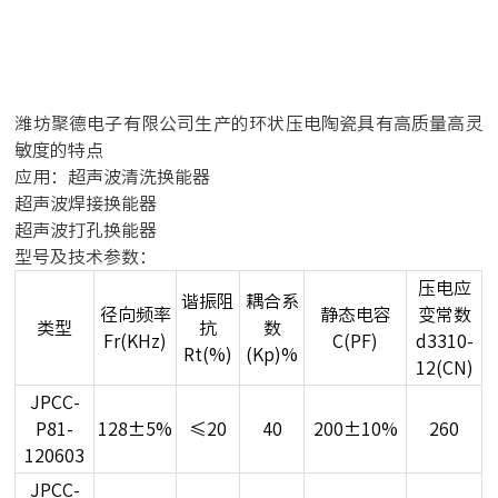
潍坊聚德电子有限公司生产的
环状压电陶瓷
具有高质量高灵
敏度的特点
应用：超声波清洗换能器
超声波焊接换能器
超声波打孔换能器
型号及技术参数：
压电应
谐振阻
耦合系
径向频率
静态电容
变常数
类型
抗
数
Fr(KHz)
C(PF)
d3310-
Rt(%)
(Kp)%
12(CN)
JPCC-
P81-
128±5%
≤20
40
200±10%
260
120603
JPCC-